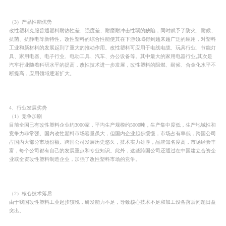
（3）产品性能优势
改性塑料克服普通塑料耐热性差、强度差、耐磨耐冲击性弱的缺陷，同时赋予了防火、耐候、
抗菌、抗静电等新特性。改性塑料的综合性能使其在下游领域得到越来越广泛的应用，对塑料
工业和新材料的发展起到了重大的推动作用。改性塑料可应用于电线电缆、玩具行业、节能灯
具、家用电器、电子行业、电动工具、汽车、办公设备等。其中最大的家用电器行业,其次是
汽车行业随着科研水平的提高，改性技术进一步发展，改性塑料的阻燃、耐候、合金化水平不
断提高，应用领域逐渐扩大。
4、行业发展劣势
（1）竞争加剧
目前全国已有改性塑料企业约3000家，平均生产规模约5000吨，生产集中度低，生产地域性和
竞争力非常强。国内改性塑料市场容量虽大，但国内企业起步缓慢，市场占有率低，跨国公司
占国内大部分市场份额。跨国公司发展历史悠久，技术实力雄厚，品牌知名度高，市场经验丰
富，每个公司都有自己的发展重点和专业知识。此外，这些跨国公司还通过在中国建立合资企
业或全资改性塑料制造企业，加强了改性塑料市场的竞争。
（2）核心技术落后
由于我国改性塑料工业起步较晚，研发能力不足，导致核心技术不足和加工设备落后问题日益
突出。