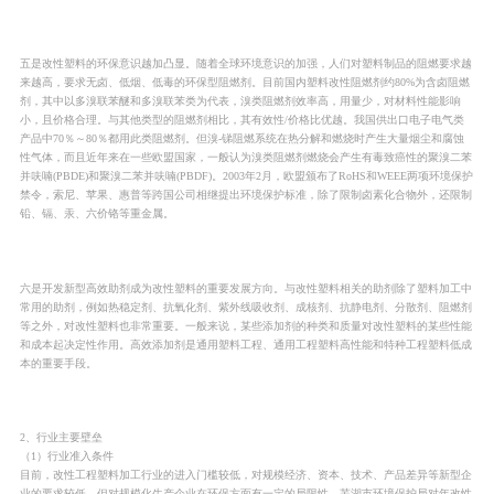
五是改性塑料的环保意识越加凸显。随着全球环境意识的加强，人们对塑料制品的阻燃要求越
来越高，要求无卤、低烟、低毒的环保型阻燃剂。目前国内塑料改性阻燃剂约80%为含卤阻燃
剂，其中以多溴联苯醚和多溴联苯类为代表，溴类阻燃剂效率高，用量少，对材料性能影响
小，且价格合理。与其他类型的阻燃剂相比，其有效性/价格比优越。我国供出口电子电气类
产品中70％～80％都用此类阻燃剂。但溴-锑阻燃系统在热分解和燃烧时产生大量烟尘和腐蚀
性气体，而且近年来在一些欧盟国家，一般认为溴类阻燃剂燃烧会产生有毒致癌性的聚溴二苯
并呋喃(PBDE)和聚溴二苯并呋喃(PBDF)。2003年2月，欧盟颁布了RoHS和WEEE两项环境保护
禁令，索尼、苹果、惠普等跨国公司相继提出环境保护标准，除了限制卤素化合物外，还限制
铅、镉、汞、六价铬等重金属。
六是开发新型高效助剂成为改性塑料的重要发展方向。与改性塑料相关的助剂除了塑料加工中
常用的助剂，例如热稳定剂、抗氧化剂、紫外线吸收剂、成核剂、抗静电剂、分散剂、阻燃剂
等之外，对改性塑料也非常重要。一般来说，某些添加剂的种类和质量对改性塑料的某些性能
和成本起决定性作用。高效添加剂是通用塑料工程、通用工程塑料高性能和特种工程塑料低成
本的重要手段。
2、行业主要壁垒
（1）行业准入条件
目前，改性工程塑料加工行业的进入门槛较低，对规模经济、资本、技术、产品差异等新型企
业的要求较低，但对规模化生产企业在环保方面有一定的局限性。芜湖市环境保护局对年改性