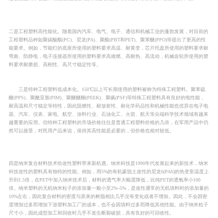
二是工程塑料高性能化。随着国内汽车、电气、电子、通信和机械工业的蓬勃发展，对目前的
工程塑料品种如聚碳酸酯(PC)、尼龙(PA)、聚酯(PBT和PET)、聚苯醚(PPO)等提出了更高的性
能要求。例如，节能灯的底座所使用的塑料要求高温、耐黄变，芯片托盘所使用的塑料要求耐
弯曲、防静电，电子连接器所使用的塑料要求高难燃、高耐热、高流动，机械齿轮所使用的塑
料要求耐磨损、高刚性、高尺寸稳定性等。
三是特种工程塑料低成本化。150℃以上可长期使用的塑料被称为特殊工程塑料。聚苯硫
醚(PPS)、聚酰亚胺(PIM)、聚醚醚酮(PEEK)、聚砜(PSF)等特殊工程塑料具有良好的电性能，
耐高温和尺寸稳定等特性，因此阻燃性、耐放射性、耐化学药品性和机械性能也优异在电子电
器、汽车、仪表、家电、航空、涂料行业、石油化工、火箭、航天等尖端科学技术领域有越来
越重要的应用。但特种工程塑料的市场价格往往是普通工程塑料价格的几倍，在军用产品中仍
然可以接受，对民用产品来说，保持其高性能是必要的，但价格也相对较低。
四是纳米复合材料技术给改性塑料带来新机遇。纳米科技是1990年代发展起来的新技术，纳米
科技改性的塑料具有独特的性能。例如，用5%的有机蒙脱土改性的尼龙6(PA6)的热变形温度上
升到1.5倍，在PET中加入纳米技术后，材料的透气率大幅度降低，比纯PET的透氧率小100
倍。纳米塑料的无机纳米粒子的添加量一般小至2%~5%，是改性通常的无机填料时的添加量的
10%左右，因此复合材料的密度与原来的树脂相比几乎没有变化或者不增加。因此，不会因密
度增加过多而增加下游塑料加工厂的成本，也不会因填料过多而降低其他性能。由于纳米粒子
尺寸小，因此成型加工和回收时几乎不发生断裂破损，具有良好的可回收性。