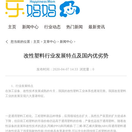
主页
新闻中心
行业动态
热门新闻
最新资讯
您当前的位置：
主页
>
文章中心
>
新闻中心
>
改性塑料行业发展特点及国内优劣势
发布时间：2020-04-07 14:33
浏览量：0
1、行业发展特点
在加工设备、改性技术发展成熟的今天，我国的改性塑料工业体系也逐渐完善。我国改造塑料
工业的发展呈现六大显著特征。
一是通用塑料工程化。工程塑料新品种增多，应用领域也在扩大，虽然生产装置的扩大使成本
下降，但目前工程塑料的市场价格仍远高于通用塑料的价格，产量也远低于通用塑料。随着改
性设备的发展和改性技术的进步,丙烯(PPO)和丙烯腈-丁二烯-苯乙烯共聚物(ABS)等通用塑料通
过改性提高了强度和耐热性能,但价格具有显著优势,可以充分利用传统工程塑料的市场。