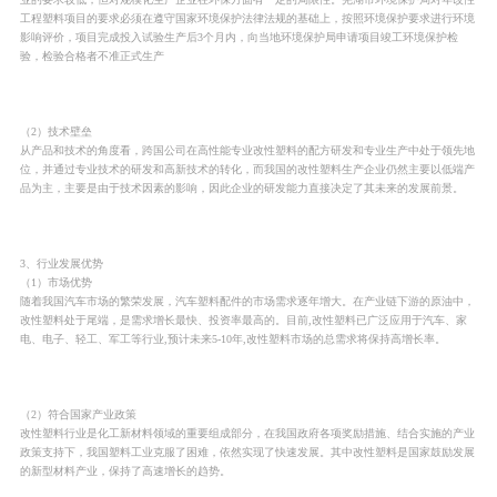
工程塑料项目的要求必须在遵守国家环境保护法律法规的基础上，按照环境保护要求进行环境
影响评价，项目完成投入试验生产后3个月内，向当地环境保护局申请项目竣工环境保护检
验，检验合格者不准正式生产
（2）技术壁垒
从产品和技术的角度看，跨国公司在高性能专业改性塑料的配方研发和专业生产中处于领先地
位，并通过专业技术的研发和高新技术的转化，而我国的改性塑料生产企业仍然主要以低端产
品为主，主要是由于技术因素的影响，因此企业的研发能力直接决定了其未来的发展前景。
3、行业发展优势
（1）市场优势
随着我国汽车市场的繁荣发展，汽车塑料配件的市场需求逐年增大。在产业链下游的原油中，
改性塑料处于尾端，是需求增长最快、投资率最高的。目前,改性塑料已广泛应用于汽车、家
电、电子、轻工、军工等行业,预计未来5-10年,改性塑料市场的总需求将保持高增长率。
（2）符合国家产业政策
改性塑料行业是化工新材料领域的重要组成部分，在我国政府各项奖励措施、结合实施的产业
政策支持下，我国塑料工业克服了困难，依然实现了快速发展。其中改性塑料是国家鼓励发展
的新型材料产业，保持了高速增长的趋势。