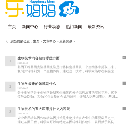
主页
新闻中心
行业动态
热门新闻
最新资讯
您当前的位置：
主页
>
文章中心
>
最新资讯
>
+
生物技术内容包括哪些方面
1
2026-04-18
基因工程基因克隆基因克隆是指将特定基因从一个生物体中提取出来，
复制并转移到另一个生物体内。通过这一技术，科学家能够在实验室中
大规模生产特定蛋白质或其他生物分子。这
+
生物学最难的领域是什么
2
2026-04-17
分子生物学分子生物学是研究生物体内分子结构及其功能的学科。它不
仅涉及DNA、RNA和蛋白质的合成与调控，还深入到基因表达、基因组
学等多个层面。分子生物学的复杂性主要体现在
+
生物技术的五大应用是什么内容呢
3
2026-04-16
农业应用转基因作物转基因技术是生物技术在农业中的重要应用之一。
通过基因工程，科学家可以将特定基因转移到作物中，从而赋予其抗病
虫害、耐旱、耐盐碱等特性。抗虫棉花和抗