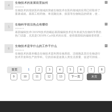
+
生物技术的发展前景如何
4
2026-04-16
生物技术的现状医药领域的突破生物技术在医药领域的应用已经取得了
显著成就。基因工程药物、单克隆抗体、疫苗等生物制品的研发，使得
许多疾病的治疗成为可能。抗体药物的兴起
+
生物科学前沿热点有哪些
5
2026-04-14
基因编辑技术CRISPR技术的崛起基因编辑技术近年来成为生物科学界的
热门话题，尤其是CRISPR-Cas9技术的出现，使得基因组的编辑变得更加
简便和高效。CRISPR技术源自细菌的免疫系统，通过
+
生物技术是学什么的工作干什么
6
2026-04-14
生物技术的基本概念生物技术是利用生物系统、活细胞及其衍生物进行
技术开发和生产的学科。它的目标是改善人类生活质量、促进可持续发
展和提升生物资源的利用效率。生物技术的
首页
1
2
3
4
5
6
7
8
9
10
11
12
13
下一页
末页