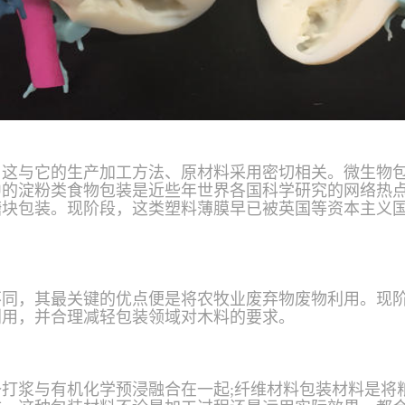
，这与它的生产加工方法、原材料采用密切相关。微生物
中的淀粉类食物包装是近些年世界各国科学研究的网络热
糖块包装。现阶段，这类塑料薄膜早已被英国等资本主义
不同，其最关键的优点便是将农牧业废弃物废物利用。现
利用，并合理减轻包装领域对木料的要求。
打浆与有机化学预浸融合在一起;纤维材料包装材料是将