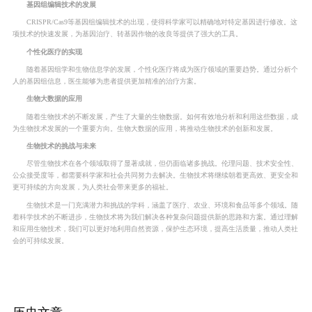
基因组编辑技术的发展
CRISPR/Cas9等基因组编辑技术的出现，使得科学家可以精确地对特定基因进行修改。这
项技术的快速发展，为基因治疗、转基因作物的改良等提供了强大的工具。
个性化医疗的实现
随着基因组学和生物信息学的发展，个性化医疗将成为医疗领域的重要趋势。通过分析个
人的基因组信息，医生能够为患者提供更加精准的治疗方案。
生物大数据的应用
随着生物技术的不断发展，产生了大量的生物数据。如何有效地分析和利用这些数据，成
为生物技术发展的一个重要方向。生物大数据的应用，将推动生物技术的创新和发展。
生物技术的挑战与未来
尽管生物技术在各个领域取得了显著成就，但仍面临诸多挑战。伦理问题、技术安全性、
公众接受度等，都需要科学家和社会共同努力去解决。生物技术将继续朝着更高效、更安全和
更可持续的方向发展，为人类社会带来更多的福祉。
生物技术是一门充满潜力和挑战的学科，涵盖了医疗、农业、环境和食品等多个领域。随
着科学技术的不断进步，生物技术将为我们解决各种复杂问题提供新的思路和方案。通过理解
和应用生物技术，我们可以更好地利用自然资源，保护生态环境，提高生活质量，推动人类社
会的可持续发展。