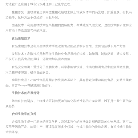
方法被广泛应用于城市污水处理和工业废水处理。
生物修复：生物修复是利用微生物或植物去除土壤或水体中的污染物，如重金属、有机污
染物等。这种方法不仅经济，而且环保。
固碳技术：利用生物技术提高植物的固碳能力，帮助减缓气候变化。这些技术的研究和应
用有助于降低温室气体的浓度。
食品生物技术
食品生物技术是利用生物技术手段改善食品的品质和安全性。主要包括以下几个方面
发酵技术：发酵技术是利用微生物转化食品原料的过程，如酿酒、制酸奶等。通过发酵，
不仅可以提高食品的风味，还能增加其营养价值。
食品安全检测：通过分子生物技术，科学家能够快速、准确地检测食品中的病原微生物、
污染物和添加剂，确保食品安全。
功能性食品：功能性食品是指在传统营养基础上，具有特定健康功能的食品，如益生菌食
品、富含Omega-3脂肪酸的食品等。
生物技术的发展趋势
随着科技的进步，生物技术正朝着更加智能化和精准化的方向发展。以下是一些主要的发
展趋势
合成生物学的兴起
合成生物学是一门新兴的交叉学科，通过工程化的方法设计和构建新的生物系统。它可以
应用于药物开发、能源生产、环境修复等多个领域。合成生物学的快速发展，有望推动生物技
术的革命。