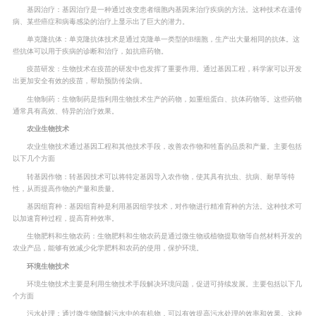
基因治疗：基因治疗是一种通过改变患者细胞内基因来治疗疾病的方法。这种技术在遗传
病、某些癌症和病毒感染的治疗上显示出了巨大的潜力。
单克隆抗体：单克隆抗体技术是通过克隆单一类型的B细胞，生产出大量相同的抗体。这
些抗体可以用于疾病的诊断和治疗，如抗癌药物。
疫苗研发：生物技术在疫苗的研发中也发挥了重要作用。通过基因工程，科学家可以开发
出更加安全有效的疫苗，帮助预防传染病。
生物制药：生物制药是指利用生物技术生产的药物，如重组蛋白、抗体药物等。这些药物
通常具有高效、特异的治疗效果。
农业生物技术
农业生物技术通过基因工程和其他技术手段，改善农作物和牲畜的品质和产量。主要包括
以下几个方面
转基因作物：转基因技术可以将特定基因导入农作物，使其具有抗虫、抗病、耐旱等特
性，从而提高作物的产量和质量。
基因组育种：基因组育种是利用基因组学技术，对作物进行精准育种的方法。这种技术可
以加速育种过程，提高育种效率。
生物肥料和生物农药：生物肥料和生物农药是通过微生物或植物提取物等自然材料开发的
农业产品，能够有效减少化学肥料和农药的使用，保护环境。
环境生物技术
环境生物技术主要是利用生物技术手段解决环境问题，促进可持续发展。主要包括以下几
个方面
污水处理：通过微生物降解污水中的有机物，可以有效提高污水处理的效率和效果。这种