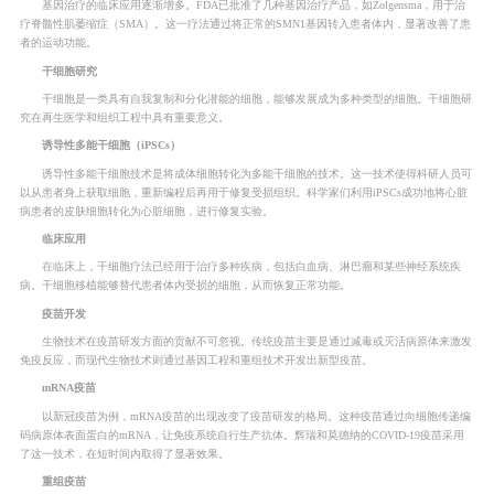
基因治疗的临床应用逐渐增多。FDA已批准了几种基因治疗产品，如Zolgensma，用于治
疗脊髓性肌萎缩症（SMA）。这一疗法通过将正常的SMN1基因转入患者体内，显著改善了患
者的运动功能。
干细胞研究
干细胞是一类具有自我复制和分化潜能的细胞，能够发展成为多种类型的细胞。干细胞研
究在再生医学和组织工程中具有重要意义。
诱导性多能干细胞（iPSCs）
诱导性多能干细胞技术是将成体细胞转化为多能干细胞的技术。这一技术使得科研人员可
以从患者身上获取细胞，重新编程后再用于修复受损组织。科学家们利用iPSCs成功地将心脏
病患者的皮肤细胞转化为心脏细胞，进行修复实验。
临床应用
在临床上，干细胞疗法已经用于治疗多种疾病，包括白血病、淋巴瘤和某些神经系统疾
病。干细胞移植能够替代患者体内受损的细胞，从而恢复正常功能。
疫苗开发
生物技术在疫苗研发方面的贡献不可忽视。传统疫苗主要是通过减毒或灭活病原体来激发
免疫反应，而现代生物技术则通过基因工程和重组技术开发出新型疫苗。
mRNA疫苗
以新冠疫苗为例，mRNA疫苗的出现改变了疫苗研发的格局。这种疫苗通过向细胞传递编
码病原体表面蛋白的mRNA，让免疫系统自行生产抗体。辉瑞和莫德纳的COVID-19疫苗采用
了这一技术，在短时间内取得了显著效果。
重组疫苗