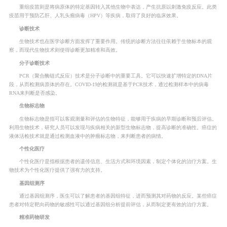
重组疫苗则是将病原体的特定基因转入其他生物中表达，产生抗原以刺激免疫反应。此类
疫苗用于预防乙肝、人乳头瘤病毒（HPV）等疾病，取得了良好的临床效果。
诊断技术
生物技术也在医学诊断方面发挥了重要作用。传统的诊断方法往往依赖于生物标本的观
察，而现代生物技术则使得诊断更加精准和高效。
分子诊断技术
PCR（聚合酶链式反应）技术是分子诊断中的重要工具。它可以快速扩增特定的DNA片
段，从而检测病原体的存在。COVID-19的检测就是基于PCR技术，通过检测样本中的病毒
RNA来判断是否感染。
生物标志物
生物标志物是指可以客观测量和评估的生物特征，能够用于疾病的早期诊断和预后评估。
利用生物技术，研究人员可以发现与疾病相关的新型生物标志物，提高诊断的准确性。癌症的
液体活检技术就是通过检测血液中的肿瘤标志物，来判断患者的病情。
个性化医疗
个性化医疗是指根据患者的遗传信息、生活方式和环境因素，制定个体化的治疗方案。生
物技术为个性化医疗提供了强有力的支持。
基因组测序
通过基因组测序，医生可以了解患者的基因组特征，进而预测其对药物的反应。某些癌症
患者对特定靶向药物的敏感性可以通过基因组分析提前评估，从而制定更有效的治疗方案。
精准药物研发