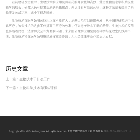
在药物研发过程中，生物技术的应用使得新药的开发更加高效。通过生物信息学和系统生
物学的结合，研究人员可以发现新的药物靶点，并设计针对性的药物。这种方法显著提高了药
物研发的成功率，减少了研发时间。
生物技术在医学领域的应用正在不断扩大，从基因治疗到疫苗开发，从干细胞研究到个性
化医疗，这些技术的进步不仅提高了医疗的效率，还为患者带来了新的希望。生物技术的应用
也伴随着伦理、法律和安全等方面的问题，未来的研究和应用需要在科学与伦理之间找到平
衡。生物技术将在医学领域继续发挥重要作用，为人类健康事业作出更大贡献。
历史文章
上一篇：
生物技术干什么工作
下一篇：
生物科学技术有哪些课程
Copyright 2015-2026 shuhuiqy.com All Rights Reserved. 舒慧生物技术有限公司 版权所有
鄂ICP备2023018519号-19