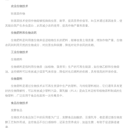
农业生物技术
转基因作物
转基因技术使得作物能够抵御病虫害、耐旱、提高营养价值等。Bt玉米通过基因改良，使
其能自我产生杀虫蛋白，从而减少农药使用，提高作物产量和质量。
生物肥料和生物农药
生物肥料是利用微生物来促进植物生长的肥料，能够改善土壤质量，增加作物产量。生物
农药则利用天然的生物成分，对抗害虫和病菌，降低对化学农药的依赖。
工业生物技术
生物燃料
生物燃料是指利用生物质（如植物、藻类等）生产的可再生能源，如生物乙醇和生物柴
油。这些燃料可以有效减少温室气体排放，降低对化石燃料的依赖，具有很高的环保价值。
生物塑料
生物塑料是通过生物技术从可再生资源中生产的塑料。与传统塑料相比，它们通常具有更
好的生物降解性，可以有效减少塑料污染。聚乳酸（PLA）是由玉米淀粉等植物原料制成的生
物塑料，广泛应用于食品包装和一次性餐具中。
食品生物技术
发酵食品
生物技术在食品加工中的应用最为广泛，发酵食品如酸奶、豆腐乳等，都是通过微生物发
酵工艺制作而成。这些食品不仅口感独特，还富含营养成分，如益生菌，有助于促进肠道健
康。