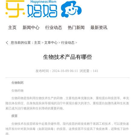
主页
新闻中心
行业动态
热门新闻
最新资讯
您当前的位置：
主页
>
文章中心
>
行业动态
>
生物技术产品有哪些
发布时间：2024-10-09 06:11
浏览量：141
生物制药
生物药物
生物药物是指利用生物技术生产的药物，主要包括单克隆抗体、重组蛋白和疫苗等。单克
隆抗体在癌症、自身免疫疾病等领域的治疗中展现出极大的潜力。重组蛋白如胰岛素和生长激
素已成为治疗糖尿病和生长障碍的重要药物。
疫苗
生物技术在疫苗研发中起着关键作用。现代疫苗的研发依赖于基因工程技术，可以更快速
地开发出针对新兴病毒（如新冠病毒）的疫苗。这类疫苗不仅提高了免疫效果，还降低了副作
用。