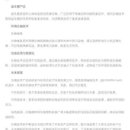
益生菌产品
益生菌是指对人体有益的活性微生物，广泛应用于保健品和功能性食品中。现代生物技术
使得益生菌的培养和制备更加高效，为消费者提供了更多健康选择。
环境生物技术
生物修复
生物修复是利用微生物或植物去除土壤和水体中的污染物。通过选择性地引入特定微生
物，可以有效降解石油、重金属等污染物，恢复生态环境。
垃圾处理与资源化
生物技术还应用于垃圾处理，通过微生物发酵等技术，将有机垃圾转化为肥料或生物燃
料，实现资源的循环利用。这种处理方式不仅减少了垃圾填埋，还降低了对环境的负面影响。
未来展望
生物技术产品的研发与应用正处于快速发展之中。随着基因编辑技术（如CRISPR-Cas9）
的进步，未来的生物技术产品将更加精准、高效。我们可以预见
个性化医疗：基于患者的基因组信息，开发个性化药物和治疗方案，提高治疗效果。
可持续农业：更多转基因作物和生物农药的应用将促进可持续农业的发展，减轻对环境的
压力。
绿色能源：生物燃料和生物塑料的推广将大幅度降低对传统化石能源的依赖，推动全球能
源转型。
生物技术的不断进步为我们带来了丰富的产品和应用，极大地改善了人类生活的各个方
面。从生物制药到环保技术，生物科技不仅在医疗、农业、工业和食品领域展现出广阔的前