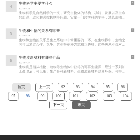
+
生物科学主要学什么
4
2024-07-29
生物科学是自然科学的一支，研究生物体的结构、功能、发展以及生命
的起源、进化和调控机制等问题。它是一门跨学科的学科，涉及生物
学、生物化学、微生物学、动物学、植物学、
+
生物和生物的关系有哪些
5
2024-07-28
生物和生物的关系是生态系统中非常重要的一环。在生物界中，生物之
间可以通过合作、竞争、共生等多种方式相互关联。这些关系不仅对个
体生物的生存和繁衍有着重要意义，也对整
+
生物质新材料有哪些产品
6
2024-07-27
生物质是指从植物、动物等生物体中获得的可再生能源，经过一系列加
工处理后，可以用于生产各种新材料。生物质新材料以其环保、可持续
等特点而得到广泛应用，在各个领域中都有
首页
上一页
92
93
94
95
96
97
98
99
100
101
102
103
104
下一页
末页