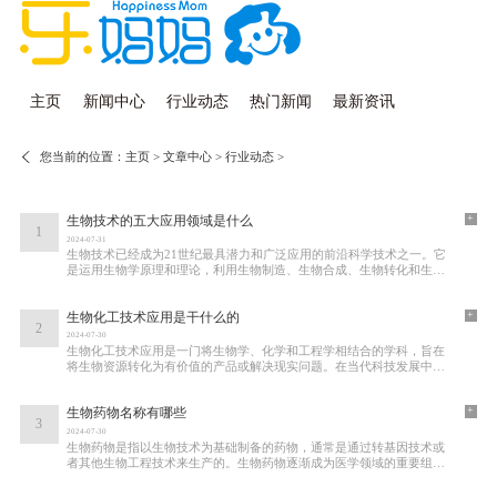
主页
新闻中心
行业动态
热门新闻
最新资讯
您当前的位置：
主页
>
文章中心
>
行业动态
>
+
生物技术的五大应用领域是什么
1
2024-07-31
生物技术已经成为21世纪最具潜力和广泛应用的前沿科学技术之一。它
是运用生物学原理和理论，利用生物制造、生物合成、生物转化和生物
信息学等方法和技术，用于改良、研究和开发
+
生物化工技术应用是干什么的
2
2024-07-30
生物化工技术应用是一门将生物学、化学和工程学相结合的学科，旨在
将生物资源转化为有价值的产品或解决现实问题。在当代科技发展中，
生物化工技术应用扮演着极为重要的角色。
+
生物药物名称有哪些
3
2024-07-30
生物药物是指以生物技术为基础制备的药物，通常是通过转基因技术或
者其他生物工程技术来生产的。生物药物逐渐成为医学领域的重要组成
部分，具有治疗效果好、副作用低等优势。