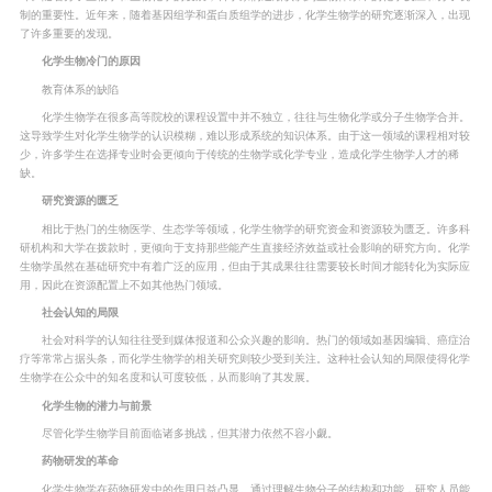
制的重要性。近年来，随着基因组学和蛋白质组学的进步，化学生物学的研究逐渐深入，出现
了许多重要的发现。
化学生物冷门的原因
教育体系的缺陷
化学生物学在很多高等院校的课程设置中并不独立，往往与生物化学或分子生物学合并。
这导致学生对化学生物学的认识模糊，难以形成系统的知识体系。由于这一领域的课程相对较
少，许多学生在选择专业时会更倾向于传统的生物学或化学专业，造成化学生物学人才的稀
缺。
研究资源的匮乏
相比于热门的生物医学、生态学等领域，化学生物学的研究资金和资源较为匮乏。许多科
研机构和大学在拨款时，更倾向于支持那些能产生直接经济效益或社会影响的研究方向。化学
生物学虽然在基础研究中有着广泛的应用，但由于其成果往往需要较长时间才能转化为实际应
用，因此在资源配置上不如其他热门领域。
社会认知的局限
社会对科学的认知往往受到媒体报道和公众兴趣的影响。热门的领域如基因编辑、癌症治
疗等常常占据头条，而化学生物学的相关研究则较少受到关注。这种社会认知的局限使得化学
生物学在公众中的知名度和认可度较低，从而影响了其发展。
化学生物的潜力与前景
尽管化学生物学目前面临诸多挑战，但其潜力依然不容小觑。
药物研发的革命
化学生物学在药物研发中的作用日益凸显。通过理解生物分子的结构和功能，研究人员能