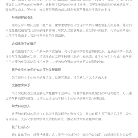
够设计出更有效的药物分子。这种基于结构的药物设计方法，能够显著提高新药研发的效率，
降低研发成本。近年来，许多新型药物的成功研发都离不开化学生物学的支持。
环境保护的创新
随着全球环境问题的日益严重，化学生物学在环境保护中的应用也逐渐受到重视。通过利
用微生物或植物对污染物的降解作用，研究人员能够开发出新型的环保技术。化学生物学还可
以用于生物修复，帮助恢复受损的生态系统。
合成生物学的崛起
合成生物学作为一个新兴的研究领域，与化学生物学有着密切的联系。合成生物学不仅关
注自然生物系统的功能，还试图通过工程手段设计新的生物系统。化学生物学为合成生物学提
供了必要的化学基础和技术支持，二者的结合可能会带来更多创新和突破。
提升化学生物学的知名度与发展建议
为了提升化学生物学的知名度，促进其发展，可以从以下几个方面入手
完善教育体系
高等院校应设立独立的化学生物学专业课程，培养学生的系统性知识和研究能力。可以通
过跨学科的课程设置，让学生更全面地了解化学生物学的基本原理和应用。
加大科研投入
政府和科研机构应增加对化学生物学研究的资金投入，鼓励科研人员开展相关项目。设立
专项基金，支持化学生物学领域的创新研究，推动新技术的转化和应用。
提升社会认知
通过媒体宣传、科普活动等方式，提升公众对化学生物学的认知度。鼓励科学家与公众互