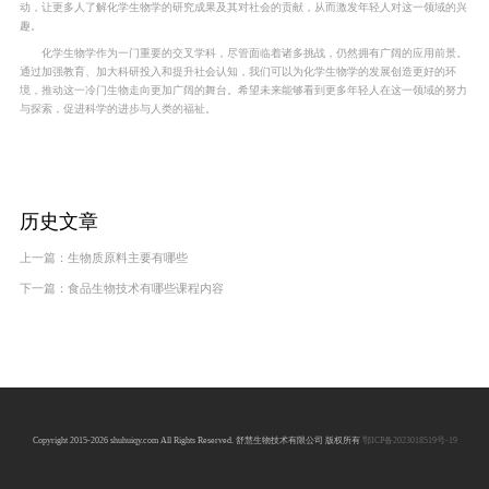
动，让更多人了解化学生物学的研究成果及其对社会的贡献，从而激发年轻人对这一领域的兴
趣。
化学生物学作为一门重要的交叉学科，尽管面临着诸多挑战，仍然拥有广阔的应用前景。
通过加强教育、加大科研投入和提升社会认知，我们可以为化学生物学的发展创造更好的环
境，推动这一冷门生物走向更加广阔的舞台。希望未来能够看到更多年轻人在这一领域的努力
与探索，促进科学的进步与人类的福祉。
历史文章
上一篇：
生物质原料主要有哪些
下一篇：
食品生物技术有哪些课程内容
Copyright 2015-2026 shuhuiqy.com All Rights Reserved. 舒慧生物技术有限公司 版权所有
鄂ICP备2023018519号-19