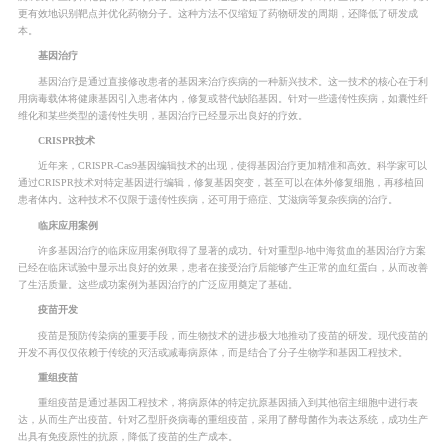
更有效地识别靶点并优化药物分子。这种方法不仅缩短了药物研发的周期，还降低了研发成
本。
基因治疗
基因治疗是通过直接修改患者的基因来治疗疾病的一种新兴技术。这一技术的核心在于利
用病毒载体将健康基因引入患者体内，修复或替代缺陷基因。针对一些遗传性疾病，如囊性纤
维化和某些类型的遗传性失明，基因治疗已经显示出良好的疗效。
CRISPR技术
近年来，CRISPR-Cas9基因编辑技术的出现，使得基因治疗更加精准和高效。科学家可以
通过CRISPR技术对特定基因进行编辑，修复基因突变，甚至可以在体外修复细胞，再移植回
患者体内。这种技术不仅限于遗传性疾病，还可用于癌症、艾滋病等复杂疾病的治疗。
临床应用案例
许多基因治疗的临床应用案例取得了显著的成功。针对重型β-地中海贫血的基因治疗方案
已经在临床试验中显示出良好的效果，患者在接受治疗后能够产生正常的血红蛋白，从而改善
了生活质量。这些成功案例为基因治疗的广泛应用奠定了基础。
疫苗开发
疫苗是预防传染病的重要手段，而生物技术的进步极大地推动了疫苗的研发。现代疫苗的
开发不再仅仅依赖于传统的灭活或减毒病原体，而是结合了分子生物学和基因工程技术。
重组疫苗
重组疫苗是通过基因工程技术，将病原体的特定抗原基因插入到其他宿主细胞中进行表
达，从而生产出疫苗。针对乙型肝炎病毒的重组疫苗，采用了酵母菌作为表达系统，成功生产
出具有免疫原性的抗原，降低了疫苗的生产成本。