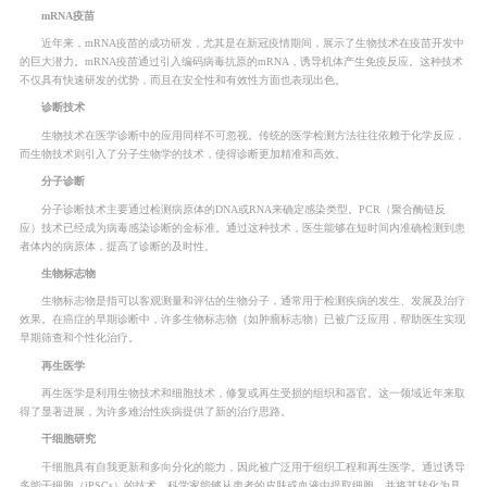
mRNA疫苗
近年来，mRNA疫苗的成功研发，尤其是在新冠疫情期间，展示了生物技术在疫苗开发中
的巨大潜力。mRNA疫苗通过引入编码病毒抗原的mRNA，诱导机体产生免疫反应。这种技术
不仅具有快速研发的优势，而且在安全性和有效性方面也表现出色。
诊断技术
生物技术在医学诊断中的应用同样不可忽视。传统的医学检测方法往往依赖于化学反应，
而生物技术则引入了分子生物学的技术，使得诊断更加精准和高效。
分子诊断
分子诊断技术主要通过检测病原体的DNA或RNA来确定感染类型。PCR（聚合酶链反
应）技术已经成为病毒感染诊断的金标准。通过这种技术，医生能够在短时间内准确检测到患
者体内的病原体，提高了诊断的及时性。
生物标志物
生物标志物是指可以客观测量和评估的生物分子，通常用于检测疾病的发生、发展及治疗
效果。在癌症的早期诊断中，许多生物标志物（如肿瘤标志物）已被广泛应用，帮助医生实现
早期筛查和个性化治疗。
再生医学
再生医学是利用生物技术和细胞技术，修复或再生受损的组织和器官。这一领域近年来取
得了显著进展，为许多难治性疾病提供了新的治疗思路。
干细胞研究
干细胞具有自我更新和多向分化的能力，因此被广泛用于组织工程和再生医学。通过诱导
多能干细胞（iPSCs）的技术，科学家能够从患者的皮肤或血液中提取细胞，并将其转化为具