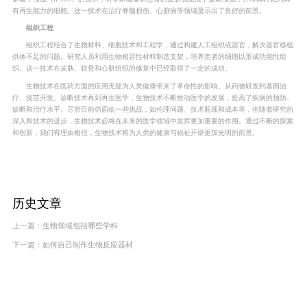
有再生能力的细胞。这一技术在治疗脊髓损伤、心脏病等领域显示出了良好的前景。
组织工程
组织工程结合了生物材料、细胞技术和工程学，通过构建人工组织或器官，解决器官移植
供体不足的问题。研究人员利用生物相容性材料制造支架，培养患者的细胞以形成功能性组
织。这一技术在皮肤、软骨和心脏组织的修复中已经取得了一定的成功。
生物技术在医药方面的应用无疑为人类健康带来了革命性的影响。从药物研发到基因治
疗、疫苗开发、诊断技术再到再生医学，生物技术不断推动医学的发展，提高了疾病的预防、
诊断和治疗水平。尽管目前仍面临一些挑战，如伦理问题、技术瓶颈和成本等，但随着研究的
深入和技术的进步，生物技术必将在未来的医学领域中发挥更加重要的作用。通过不断的探索
和创新，我们有理由相信，生物技术将为人类的健康与福祉开辟更加光明的前景。
历史文章
上一篇：
生物领域包括哪些学科
下一篇：
如何自己制作生物反应器材