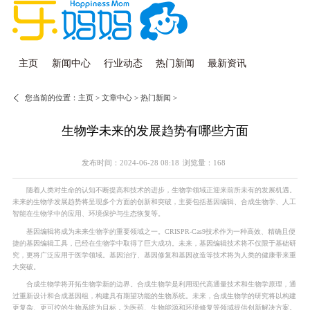
主页
新闻中心
行业动态
热门新闻
最新资讯
您当前的位置：
主页
>
文章中心
>
热门新闻
>
生物学未来的发展趋势有哪些方面
发布时间：2024-06-28 08:18
浏览量：168
随着人类对生命的认知不断提高和技术的进步，生物学领域正迎来前所未有的发展机遇。
未来的生物学发展趋势将呈现多个方面的创新和突破，主要包括基因编辑、合成生物学、人工
智能在生物学中的应用、环境保护与生态恢复等。
基因编辑将成为未来生物学的重要领域之一。CRISPR-Cas9技术作为一种高效、精确且便
捷的基因编辑工具，已经在生物学中取得了巨大成功。未来，基因编辑技术将不仅限于基础研
究，更将广泛应用于医学领域。基因治疗、基因修复和基因改造等技术将为人类的健康带来重
大突破。
合成生物学将开拓生物学新的边界。合成生物学是利用现代高通量技术和生物学原理，通
过重新设计和合成基因组，构建具有期望功能的生物系统。未来，合成生物学的研究将以构建
更复杂、更可控的生物系统为目标，为医药、生物能源和环境修复等领域提供创新解决方案。