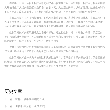
在药物工业中，生物工程技术也起到了举足轻重的作用。通过基因工程技术，科学家能够
大规模地生产人类的重要蛋白质药物，如胰岛素、人血凝血酶等，供患者使用。这些生物制剂
不仅具有高纯度和高效性，而且相对传统的化学合成，具有更好的生物相容性和安全性。
生物工程技术在环境污染治理方面也发挥着重要作用。通过生物重组技术，生物工程师可
以改良微生物，使其能够有效降解一些难降解的有机物，清除水、土壤和空气中的污染物质。
还可以通过微生物的作用，将废弃物转化为有用的能源，从而实现废物的资源化利用。
生物工程技术的应用还涉及生物材料领域。通过将生物材料（如细胞、骨骼、胶原蛋白
等）与传统材料相结合，可以制造出具有独特性能和应用前景的材料，如仿生智能材料、生物
降解材料等，应用于医疗、航空航天、纺织等领域。
生物工程技术的应用也面临着伦理和安全风险的挑战。科学家需要注意生物工程技术的合
理应用，确保生物工程技术不会对生态环境和人类健康产生不良影响。
生物工程技术是一项充满前瞻性和挑战性的学科。它既是学术界的研究领域，又是国家战
略规划的重要组成部分。随着科技的不断进步和人类对于健康和环境的需求增加，生物工程技
术将发挥越来越重要的作用，为人类社会的可持续发展做出更大贡献。
历史文章
上一篇：
世界上最毒的生物是什么
下一篇：
生物和生活有什么关系吗