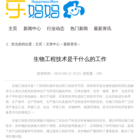
主页
新闻中心
行业动态
热门新闻
最新资讯
您当前的位置：
主页
>
文章中心
>
最新资讯
>
生物工程技术是干什么的工作
发布时间：2024-08-12 19:25
浏览量：199
生物工程技术是一门利用生物学知识和工程技术手段，研究和开发生物资源的利用以及解
决与人类生活相关的各种生产与环境问题的学科。它将生物学、化学、物理、数学、信息学等
多个学科进行有机融合，致力于创新、开发和应用先进的工程技术手段，以达到改进生命周
期、生产条件、生产高效性、生产能力以及提供产品和改变环境的目的。生物工程技术广泛应
用于食品工业、药物工业、农业、环保工程、生物材料、能源等领域，是当代科学技术发展中
备受关注的领域之一。
生物工程技术的发展极大地推动了农业生产的进步和食物供应的安全。通过利用生物工程
技术，农作物的抗病能力得到了增强，农药的使用量减少了，从而降低了对环境的污染，提高
了农产品的质量和可持续性。通过遗传工程的手段，农作物的产量得到了显著提高，解决了全
球饥饿问题。