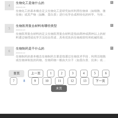
+
生物化工是做什么的
4
2026-02-24
生物化工的基本概念定义生物化工是研究如何利用生物体（如细胞、微
生物）或其产物（如酶、蛋白质）进行化学合成和转化的科学。与传统
化工不同，生物化工更注重生物过程和生物
+
生物医用复合材料有哪些类型
5
2026-02-23
生物医用复合材料的定义生物医用复合材料是指由两种或两种以上的材
料通过物理或化学方法结合而成，具有优良的生物相容性和机械性能，
能够在生物体内或体外进行医疗应用。这些
+
生物制药是干什么的
6
2026-02-22
生物制药的基本概念生物制药主要是指通过生物技术手段，利用活细胞
或生物体制造的药物。生物药物一般由大分子（如蛋白质、抗体）或小
分子（如小干扰RNA）组成，通常具有更高的
首页
上一页
1
2
3
4
5
6
7
8
9
10
11
12
13
下一页
末页