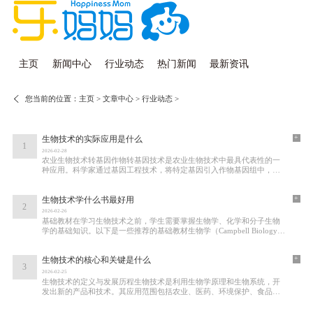
主页
新闻中心
行业动态
热门新闻
最新资讯
您当前的位置：
主页
>
文章中心
>
行业动态
>
+
生物技术的实际应用是什么
1
2026-02-28
农业生物技术转基因作物转基因技术是农业生物技术中最具代表性的一
种应用。科学家通过基因工程技术，将特定基因引入作物基因组中，使
其具有某些优良性状。常见的转基因作物包
+
生物技术学什么书最好用
2
2026-02-26
基础教材在学习生物技术之前，学生需要掌握生物学、化学和分子生物
学的基础知识。以下是一些推荐的基础教材生物学（Campbell Biology）
这本书是生物学领域的经典教材，内容全面，涵
+
生物技术的核心和关键是什么
3
2026-02-25
生物技术的定义与发展历程生物技术是利用生物学原理和生物系统，开
发出新的产品和技术。其应用范围包括农业、医药、环境保护、食品安
全等多个领域。生物技术的起源可以追溯到