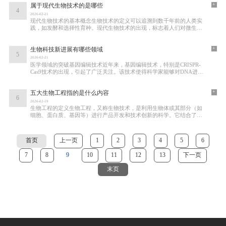
+
属于现代生物技术的是哪些
4
2026-02-21
现代生物技术的基本概念生物技术的定义可以追溯到数千年前的人类实
践，如发酵和选择性育种。现代生物技术的出现，标志着人们对微生
物、植物、动物和人类的生物学理解达到了新
+
生物科技新进展有哪些领域
5
2026-02-21
医学领域的突破基因编辑技术近年来，基因编辑技术，特别是CRISPR-
Cas9技术的出现，引起了广泛关注。该技术使得科学家能够对DNA进行
精确修改，开启了基因治疗的新篇章。通过基因编辑
+
五大生物工程指的是什么内容
6
2026-02-19
生物工程的定义生物工程，又称生物技术，是利用生物体或其部分（如
细胞、蛋白质、基因等）进行产品开发和技术创新的科学。它结合了生
物学、化学、工程学等多学科的知识，通过
首页
上一页
1
2
3
4
5
6
7
8
9
10
11
12
13
下一页
末页