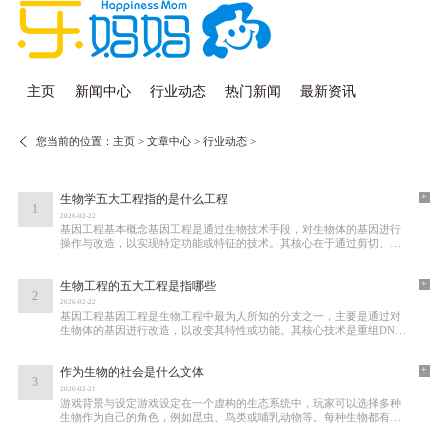
主页
新闻中心
行业动态
热门新闻
最新资讯
您当前的位置：
主页
>
文章中心
>
行业动态
>
+
生物学五大工程指的是什么工程
1
2026-02-22
基因工程基本概念基因工程是通过生物技术手段，对生物体的基因进行
操作与改造，以实现特定功能或特征的技术。其核心在于通过剪切、复
制、转移等方法改变生物体内的遗传信息，
+
生物工程的五大工程是指哪些
2
2026-02-22
基因工程基因工程是生物工程中最为人所知的分支之一，主要是通过对
生物体的基因进行改造，以改变其特性或功能。其核心技术是重组DNA
技术，即将某一生物的特定基因剪切、重组后
+
作为生物的社会是什么文体
3
2026-02-21
游戏背景与设定游戏设定在一个虚构的生态系统中，玩家可以选择多种
生物作为自己的角色，例如昆虫、鸟类或哺乳动物等。每种生物都有其
独特的特性和技能，影响着它们在社会中的